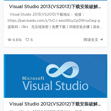
Visual Studio 2013(VS2013)下载安装破解教
程 百度网盘
Visual Studio 2013(VS2013)下载地址： 链接：
https://pan.baidu.com/s/1vOJ-eeuNSsyCpDWvuGeg-g
提取码：i3kx 无压缩加密 | 免费下载 | 详细安装步骤 | 喜欢请
收藏本站 安装步骤 …
阅读全文
6.81k
6
Visual Studio 2012(VS2012)下载安装破解教
程 百度网盘