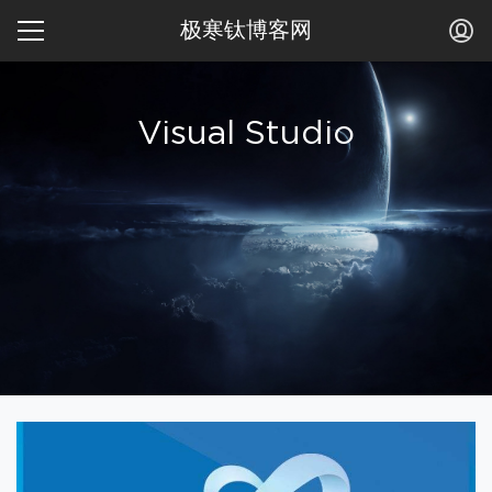
极寒钛博客网
Visual Studio