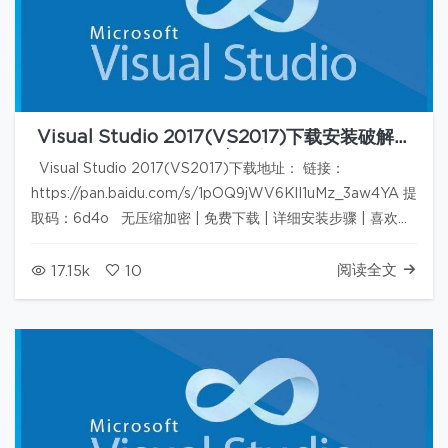
Visual Studio 2017(VS2017)下载安装破解教
程 百度网盘
Visual Studio 2017(VS2017)下载地址： 链接：
https://pan.baidu.com/s/1pOQ9jWV6KlI1uMz_3aw4YA 提
取码：6d4o 无压缩加密 | 免费下载 | 详细安装步骤 | 喜欢请
收藏本站 安装步骤 …
阅读全文
17.15k
10