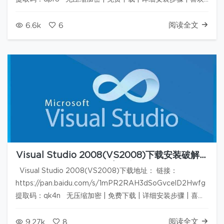
请收藏本站 安装步骤 …
阅读全文
6.6k
6
Visual Studio 2008(VS2008)下载安装破解教
程 百度网盘
Visual Studio 2008(VS2008)下载地址： 链接：
https://pan.baidu.com/s/1mPR2RAH3dSoGvcelD2Hwfg
提取码：qk4n 无压缩加密 | 免费下载 | 详细安装步骤 | 喜欢
请收藏本站 安装步骤 …
阅读全文
9.27k
8