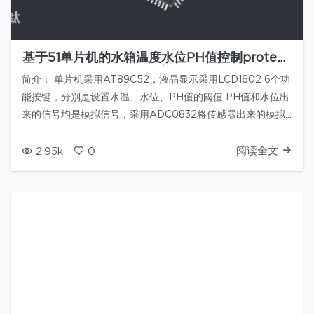
基于51单片机的水箱温度水位PH值控制proteus
仿真
简介： 单片机采用AT89C52，液晶显示采用LCD1602 6个功
能按键，分别是设置水温、水位、PH值的阈值 PH值和水位出
来的信号均是模拟信号，采用ADC0832将传感器出来的模拟
信号转换为数字信号再送入单片机处理 温度传感器采用
DS18B20 水温一旦低于设定的阈值，启动加热继电器，PH值
阅读全文
2.95k
0
如果…