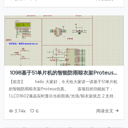
1098基于51单片机的智能防雨晾衣架Proteus仿
真
【前言】 hello 大家好，今天给大家讲一讲基于51单片机
的智能防雨晾衣架Proteus仿真。 该项目的功能如下：
1.LCD1602液晶实时显示当前雨滴/光强/晾衣架状态 2.支持手
动/自动两种模式 3.自动模式下，当雨滴<1/光强<80同时满足
时，晾衣…
阅读全文
3.74k
6