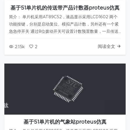
基于51单片机的传送带产品计数器proteus仿真
简介： 单片机采用AT89C52，液晶显示采用LCD1602 两个
功能按键，分别是启动复位、模拟产品计数，另外还有一个紧
急急停开关 通过8位拨动开关可设置计数预置数量，一旦传送
带数量达到后，蜂鸣器和LED就会启动报警 传送带通过继电器
驱动电机来模拟演示 资料地址: 链接：https://pan.ba…
阅读全文
2.15k
2
基于51单片机的气象站proteus仿真