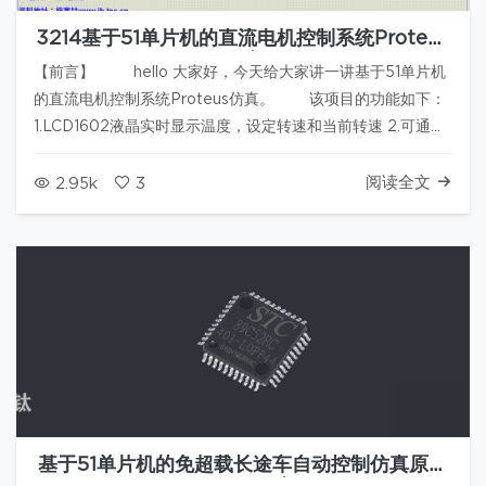
3214基于51单片机的直流电机控制系统Proteus
仿真
【前言】 hello 大家好，今天给大家讲一讲基于51单片机
的直流电机控制系统Proteus仿真。 该项目的功能如下：
1.LCD1602液晶实时显示温度，设定转速和当前转速 2.可通过
按键控制电机启动，停止，正转，反转，加速，减速 3.温度超
过50℃蜂鸣器报警 【仿真…
阅读全文
2.95k
3
基于51单片机的免超载长途车自动控制仿真原理