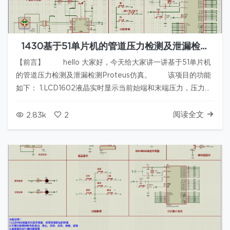
1430基于51单片机的管道压力检测及泄漏检测
Proteus仿真
【前言】 hello 大家好，今天给大家讲一讲基于51单片机
的管道压力检测及泄漏检测Proteus仿真。 该项目的功能
如下： 1.LCD1602液晶实时显示当前始端和末端压力，压力阈
值 2.按键启动/停止管道压力和泄漏检测 3.按键可更改压力阈
值 4.管道压力超过报警阈…
阅读全文
2.83k
2