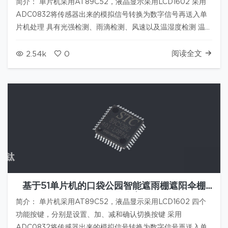
简介： 单片机采用AT89C52，液晶显示采用LCD1602 采用
ADC0832将传感器出来的模拟信号转换为数字信号再送入单
片机处理 具有光强检测、雨滴检测、风速以及温湿度检测 温湿
度传感器采用的是DHT11 资料地址: 链接：
https://pan.baidu.com/s/1RRfw7u14WKo…
阅读全文
2.54k
0
基于51单片机的口袋公园智能遮雨棚遮阳伞棚
proteus仿真
简介： 单片机采用AT89C52，液晶显示采用LCD1602 四个
功能按键，分别是设置、加、减和确认切换按键 采用
ADC0832将传感器出来的模拟信号转换为数字信号再送入单