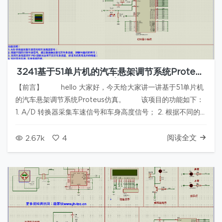
3241基于51单片机的汽车悬架调节系统Proteus
仿真
【前言】 hello 大家好，今天给大家讲一讲基于51单片机
的汽车悬架调节系统Proteus仿真。 该项目的功能如下：
1. A/D 转换器采集车速信号和车身高度信号； 2. 根据不同的
行驶车速信号，通过查表确定最优的车身高度，控制电磁阀的
开闭； 3. 采用车身高度闭环…
阅读全文
2.67k
4