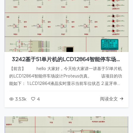
3242基于51单片机的LCD12864智能停车场设
计Proteus仿真
【前言】 hello 大家好，今天给大家讲一讲基于51单片机
的LCD12864智能停车场设计Proteus仿真。 该项目的功
能如下： 1.LCD12864液晶实时显示当前车位状态 2.蓝牙串口
间隔5秒发送一次当前车位状态 【仿真设计】 下面是该项
目的仿真…
阅读全文
3.53k
4