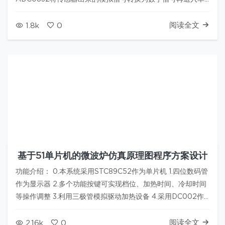
片机处理 具有光强检测、雨滴检测以及温湿度检测 温湿度传感
器采用的是DHT11 采用步进电机模拟棚的运动过程，驱动芯片
阅读全文
1.8k
0
采用ULN…
基于51单片机的微波炉仿真原理图程序方案设计
功能介绍： 0.本系统采用STC89C52作为单片机 1.四位数码管
作为显示器 2.多个功能按键可实现档位、加热时间、冷却时间
等操作调整 3.利用三极管模拟驱动加热设备 4.采用DC002作
为电源接口可直接输入5V给整个系统供电 原理图： 仿真： 链
接：https://pan.baidu.com/s…
阅读全文
2.16k
0