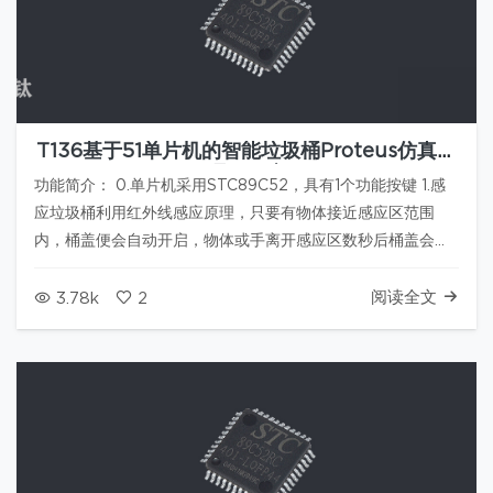
T136基于51单片机的智能垃圾桶Proteus仿真原
理图程序
功能简介： 0.单片机采用STC89C52，具有1个功能按键 1.感
应垃圾桶利用红外线感应原理，只要有物体接近感应区范围
内，桶盖便会自动开启，物体或手离开感应区数秒后桶盖会自
动关闭 2.带垃圾溢出检测，垃圾溢出时，蜂鸣器提醒，且检测
到人体不开盖，可通过按动手动控制按键，开启桶盖 3.采用
阅读全文
3.78k
2
DC002作…