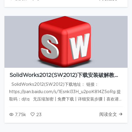
SolidWorks2012(SW2012)下载安装破解教程 |
百度网盘
SolidWorks2012(SW2012)下载地址： 链接：
https://pan.baidu.com/s/1EsnkI33H_u2poK814Z5oRg 提
取码：djtq 无压缩加密 | 免费下载 | 详细安装步骤 | 喜欢请收
藏本站 安装步骤 待续… …
阅读全文
7.75k
23