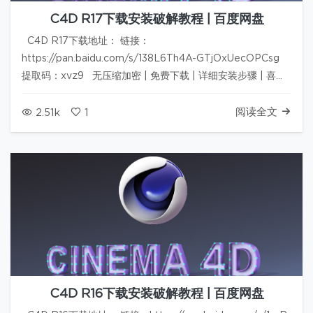
C4D R17下载安装破解教程 | 百度网盘
C4D R17下载地址： 链接：
https://pan.baidu.com/s/138L6Th4A-GTjOxUecOPCsg
提取码：xvz9 无压缩加密 | 免费下载 | 详细安装步骤 | 喜欢
请收藏本站 安装步骤 待续… &…
阅读全文
2.51k
1
C4D R16下载安装破解教程 | 百度网盘